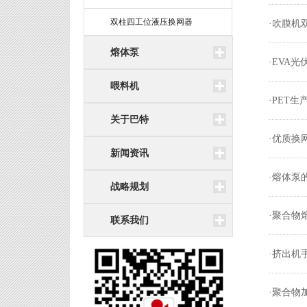
双柱四工位液压换网器
·吹膜机
熔体泵
·EVA
喂料机
·PET
关于巴特
·优质换
新闻资讯
·熔体泵
战略规划
·聚合物
联系我们
·挤出机
·聚合物