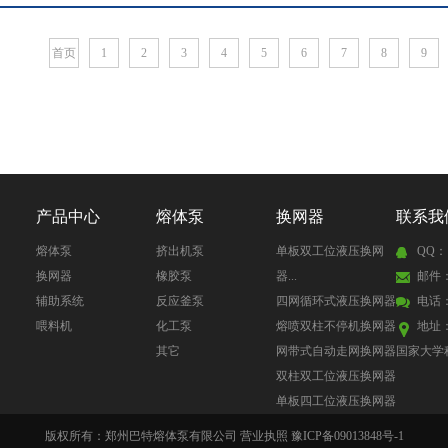
首页
1
2
3
4
5
6
7
8
9
产品中心
熔体泵
换网器
联系我
熔体泵
挤出机泵
单板双工位液压换网
QQ：1
换网器
橡胶泵
器...
邮件：s
辅助系统
反应釜泵
四网循环式液压换网器
电话：0
喂料机
化工泵
熔喷双柱不停机换网器
地址
其它
网带式自动走网换网器
国家大学
双柱双工位液压换网器
单板四工位液压换网器
版权所有：郑州巴特熔体泵有限公司 营业执照 豫ICP备09013848号-1