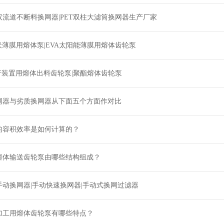
双流道不断料换网器|PET双柱大滤筒换网器生产厂家
光伏薄膜用熔体泵|EVA太阳能薄膜用熔体齿轮泵
生产装置用熔体出料齿轮泵|聚酯熔体齿轮泵
网器与劣质换网器从下面五个方面作对比
的容积效率是如何计算的？
熔体输送齿轮泵由哪些结构组成？
手动换网器|手动快速换网器|手动式换网过滤器
加工用熔体齿轮泵有哪些特点？