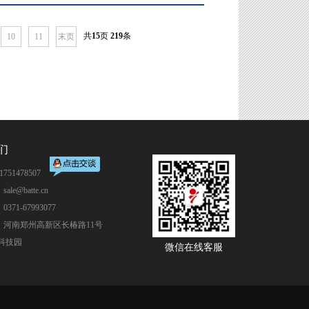
共
15
页
219
条
10
11
末页
们
751478507
ale@batte.cn
371-67993077
：河南郑州高新区长椿路11号
科技园
微信在线客服