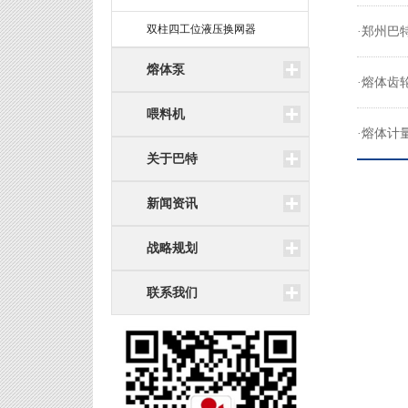
双柱四工位液压换网器
·郑州巴
熔体泵
·熔体齿
喂料机
·熔体计
关于巴特
新闻资讯
战略规划
联系我们