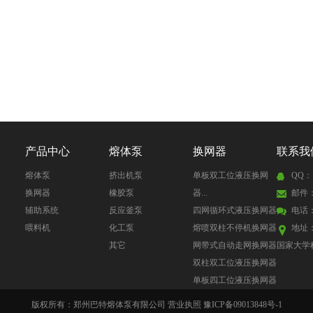
产品中心
熔体泵
换网器
联系我
熔体泵
挤出机泵
单板双工位液压换网
QQ：1
换网器
橡胶泵
器...
邮件：s
辅助系统
反应釜泵
四网循环式液压换网器
电话：0
喂料机
化工泵
熔喷双柱不停机换网器
地址
其它
网带式自动走网换网器
国家大学
双柱双工位液压换网器
单板四工位液压换网器
版权所有：郑州巴特熔体泵有限公司 营业执照 豫ICP备09013848号-1