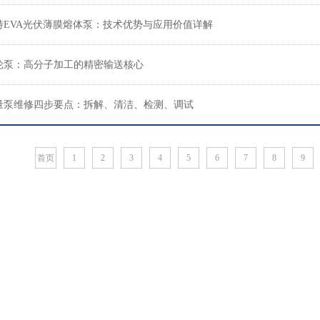
特EVA光伏薄膜熔体泵：技术优势与应用价值详解
轮泵：高分子加工的精密输送核心
量泵维修四步要点：拆解、清洁、检测、调试
首页
1
2
3
4
5
6
7
8
9