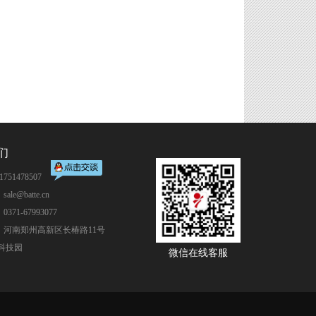
们
751478507
ale@batte.cn
371-67993077
：河南郑州高新区长椿路11号
科技园
微信在线客服