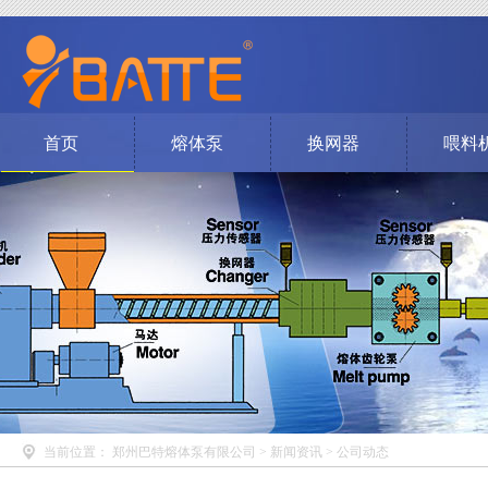
首页
熔体泵
换网器
喂料
当前位置：
郑州巴特熔体泵有限公司
>
新闻资讯
>
公司动态